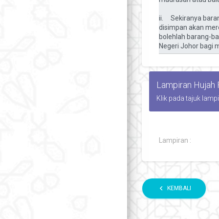
Lampiran Hujah
Klik pada tajuk lamp
Lampiran :
chevron_left
KEMBALI