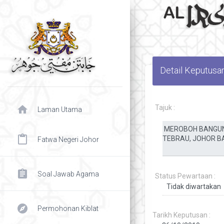
Detail Keputusa
home
Tajuk :
Laman Utama
content_paste
Fatwa Negeri Johor
assignment
Soal Jawab Agama
Status Pewartaan :
explore
Permohonan Kiblat
Tarikh Keputusan :
chevron right