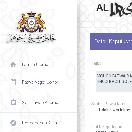
Detail Keputusa
home
Tajuk :
Laman Utama
content_paste
Fatwa Negeri Johor
assignment
Soal Jawab Agama
Status Pewartaan :
explore
Permohonan Kiblat
Tarikh Keputusan :
chevron right