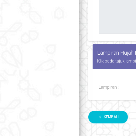
Lampiran Hujah
Klik pada tajuk lamp
Lampiran :
chevron_left
KEMBALI