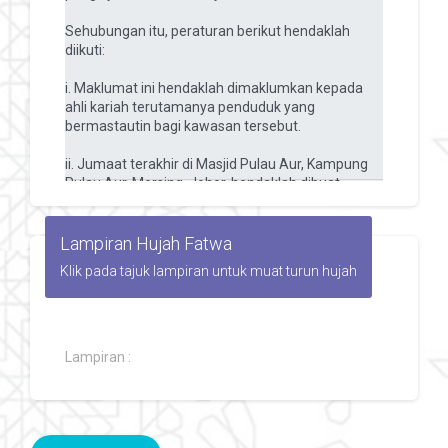
Lampiran Hujah Fatwa
Klik pada tajuk lampiran untuk muat turun hujah
Lampiran :