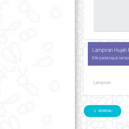
Lampiran Hujah
Klik pada tajuk lamp
Lampiran :
chevron_left
KEMBALI