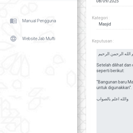
Kategori :
menu_book
Manual Pengguna
language
Website Jab Mufti
Keputusan :