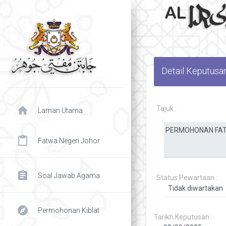
Detail Keputusa
home
Tajuk :
Laman Utama
content_paste
Fatwa Negeri Johor
assignment
Soal Jawab Agama
Status Pewartaan :
explore
Permohonan Kiblat
Tarikh Keputusan :
chevron right