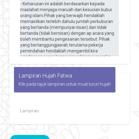
Lampiran Hujah Fatwa
Klik pada tajuk lampiran untuk muat turun hujah
Lampiran :