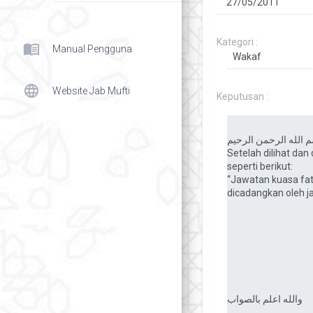
Kategori :
menu_book
Manual Pengguna
language
Website Jab Mufti
Keputusan :