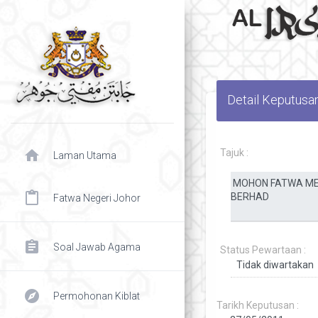
Detail Keputusa
home
Tajuk :
Laman Utama
content_paste
Fatwa Negeri Johor
assignment
Soal Jawab Agama
Status Pewartaan :
explore
Permohonan Kiblat
Tarikh Keputusan :
chevron right