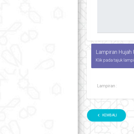
Lampiran Hujah
Klik pada tajuk lamp
Lampiran :
chevron_left
KEMBALI