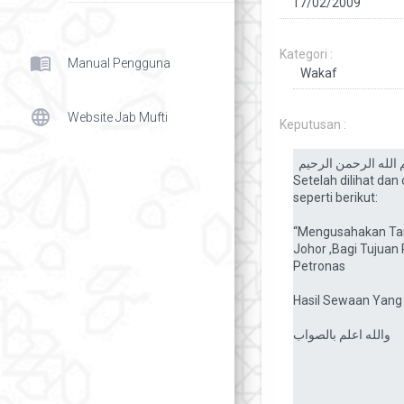
Kategori :
menu_book
Manual Pengguna
language
Website Jab Mufti
Keputusan :