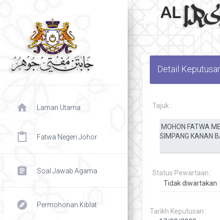
Detail Keputusa
home
Tajuk :
Laman Utama
content_paste
Fatwa Negeri Johor
assignment
Soal Jawab Agama
Status Pewartaan :
explore
Permohonan Kiblat
Tarikh Keputusan :
chevron right