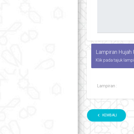
Lampiran Hujah
Klik pada tajuk lamp
Lampiran :
chevron_left
KEMBALI