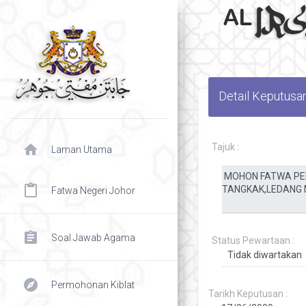
Detail Keputusa
home
Tajuk :
Laman Utama
content_paste
Fatwa Negeri Johor
assignment
Soal Jawab Agama
Status Pewartaan :
explore
Permohonan Kiblat
Tarikh Keputusan :
chevron right