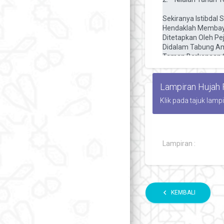
Lampiran Hujah
Klik pada tajuk lamp
Lampiran :
chevron_left
KEMBALI