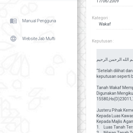
Kategori :
menu_book
Manual Pengguna
language
Website Jab Mufti
Keputusan :