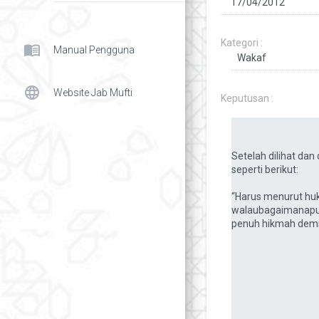
Kategori :
menu_book
Manual Pengguna
language
Website Jab Mufti
Keputusan :