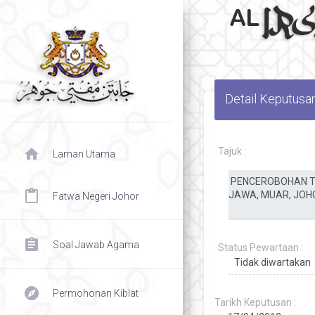
Detail Keputusa
home
Tajuk :
Laman Utama
content_paste
Fatwa Negeri Johor
assignment
Soal Jawab Agama
Status Pewartaan :
explore
Permohonan Kiblat
Tarikh Keputusan :
chevron right