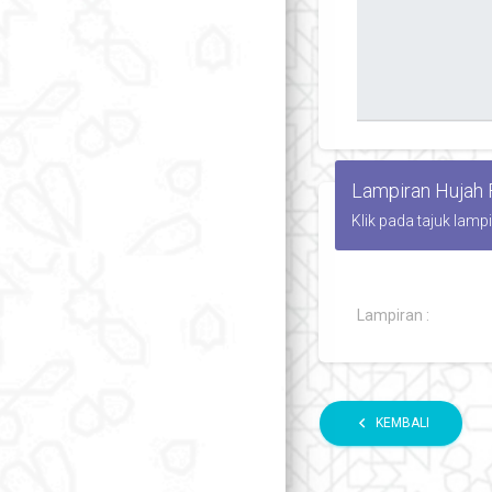
Lampiran Hujah
Klik pada tajuk lamp
Lampiran :
chevron_left
KEMBALI