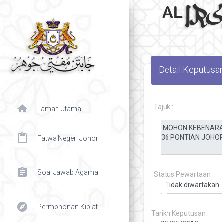
Detail Keputusa
home
Tajuk :
Laman Utama
content_paste
Fatwa Negeri Johor
assignment
Soal Jawab Agama
Status Pewartaan :
explore
Permohonan Kiblat
Tarikh Keputusan :
chevron right