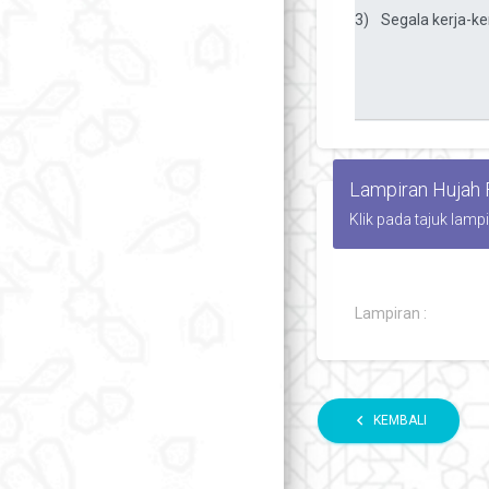
Lampiran Hujah
Klik pada tajuk lamp
Lampiran :
chevron_left
KEMBALI