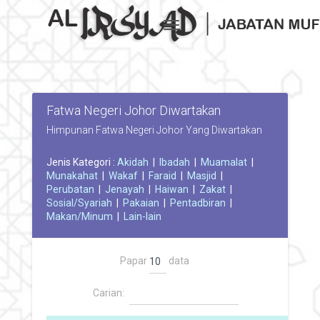
Toggle navigation
Fatwa Negeri Johor Diwartakan
Himpunan Fatwa Negeri Johor Yang Diwartakan
Jenis Kategori :
Akidah
|
Ibadah
|
Muamalat
|
Munakahat
|
Wakaf
|
Faraid
|
Masjid
|
Perubatan
|
Jenayah
|
Haiwan
|
Zakat
|
Sosial/Syariah
|
Pakaian
|
Pentadbiran
|
Makan/Minum
|
Lain-lain
Papar
data
Carian: