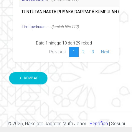
Lihat perincian...
(jumlah hits 112)
Data 1 hingga 10 dari 29 rekod
Previous
1
2
3
Next
chevron_left
KEMBALI
©
2026, Hakcipta Jabatan Mufti Johor |
Penafian
| Sesuai
Dengan Resolusi Skrin 1366x768.