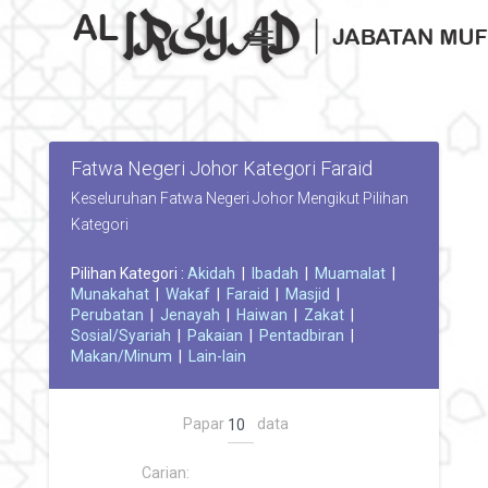
Toggle navigation
Fatwa Negeri Johor Kategori Faraid
Keseluruhan Fatwa Negeri Johor Mengikut Pilihan
Kategori
Pilihan Kategori :
Akidah
|
Ibadah
|
Muamalat
|
Munakahat
|
Wakaf
|
Faraid
|
Masjid
|
Perubatan
|
Jenayah
|
Haiwan
|
Zakat
|
Sosial/Syariah
|
Pakaian
|
Pentadbiran
|
Makan/Minum
|
Lain-lain
Papar
data
Carian: