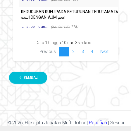
Lihat perincian...
(jumlah hits 118)
Data 1 hingga 10 dari 35 rekod
Previous
1
2
3
4
Next
chevron_left
KEMBALI
©
2026, Hakcipta Jabatan Mufti Johor |
Penafian
| Sesuai
Dengan Resolusi Skrin 1366x768.