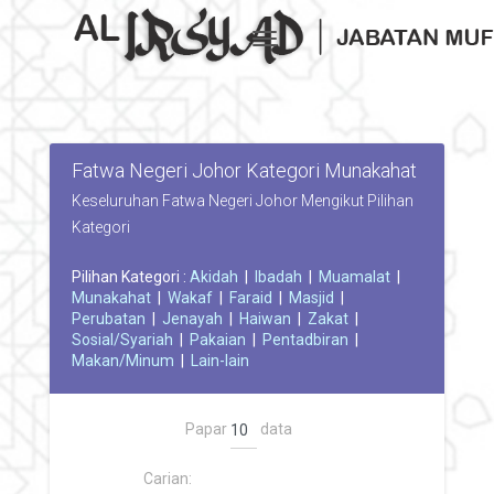
Toggle navigation
Fatwa Negeri Johor Kategori Munakahat
Keseluruhan Fatwa Negeri Johor Mengikut Pilihan
Kategori
Pilihan Kategori :
Akidah
|
Ibadah
|
Muamalat
|
Munakahat
|
Wakaf
|
Faraid
|
Masjid
|
Perubatan
|
Jenayah
|
Haiwan
|
Zakat
|
Sosial/Syariah
|
Pakaian
|
Pentadbiran
|
Makan/Minum
|
Lain-lain
Papar
data
Carian: