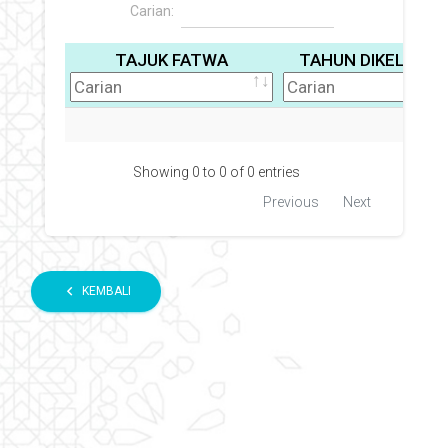
Carian:
TAJUK FATWA
TAHUN DIKELUAR
M
Showing 0 to 0 of 0 entries
Previous
Next
chevron_left
KEMBALI