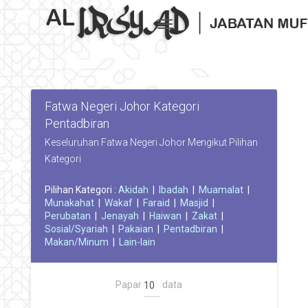
Toggle navigation
Fatwa Negeri Johor Kategori
Pentadbiran
Keseluruhan Fatwa Negeri Johor Mengikut Pilihan
Kategori
Pilihan Kategori :
Akidah
|
Ibadah
|
Muamalat
|
Munakahat
|
Wakaf
|
Faraid
|
Masjid
|
Perubatan
|
Jenayah
|
Haiwan
|
Zakat
|
Sosial/Syariah
|
Pakaian
|
Pentadbiran
|
Makan/Minum
|
Lain-lain
Papar
data