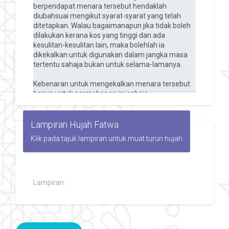
Lampiran Hujah Fatwa
Klik pada tajuk lampiran untuk muat turun hujah
Lampiran :