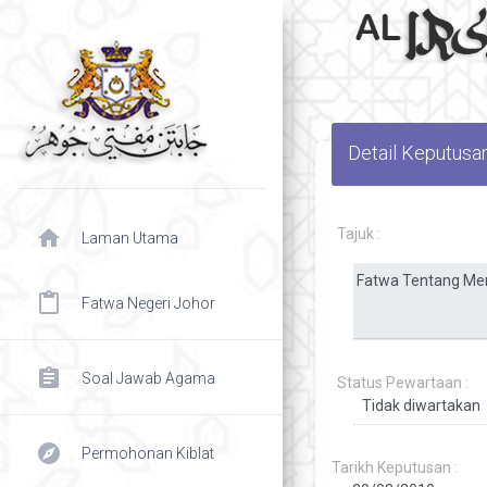
Detail Keputusa
home
Tajuk :
Laman Utama
content_paste
Fatwa Negeri Johor
assignment
Soal Jawab Agama
Status Pewartaan :
explore
Permohonan Kiblat
Tarikh Keputusan :
chevron right