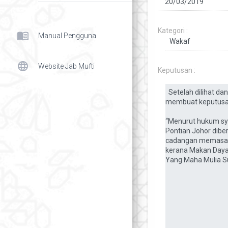
Kategori :
menu_book
Manual Pengguna
language
Website Jab Mufti
Keputusan :