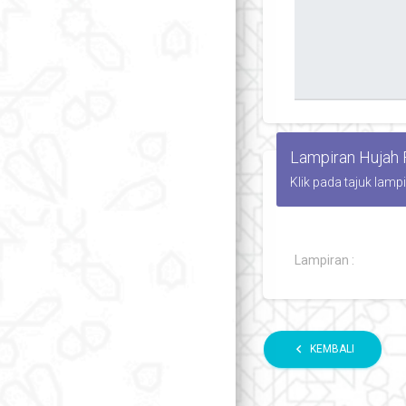
Lampiran Hujah
Klik pada tajuk lamp
Lampiran :
chevron_left
KEMBALI