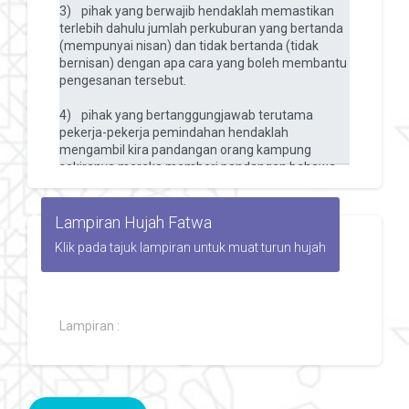
Lampiran Hujah Fatwa
Klik pada tajuk lampiran untuk muat turun hujah
Lampiran :