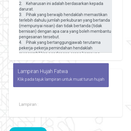
Lampiran Hujah Fatwa
Klik pada tajuk lampiran untuk muat turun hujah
Lampiran :