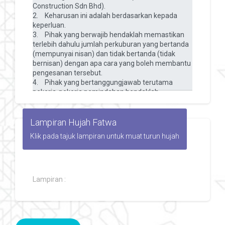
Lampiran Hujah Fatwa
Klik pada tajuk lampiran untuk muat turun hujah
Lampiran :