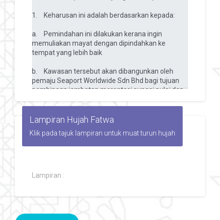
Lampiran Hujah Fatwa
Klik pada tajuk lampiran untuk muat turun hujah
Lampiran :