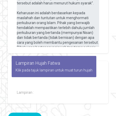
Lampiran Hujah Fatwa
Klik pada tajuk lampiran untuk muat turun hujah
Lampiran :