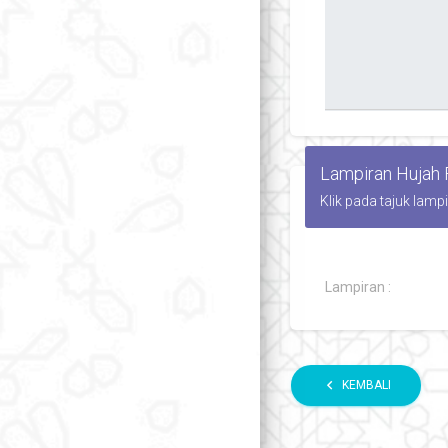
Lampiran Hujah
Klik pada tajuk lamp
Lampiran :
chevron_left
KEMBALI