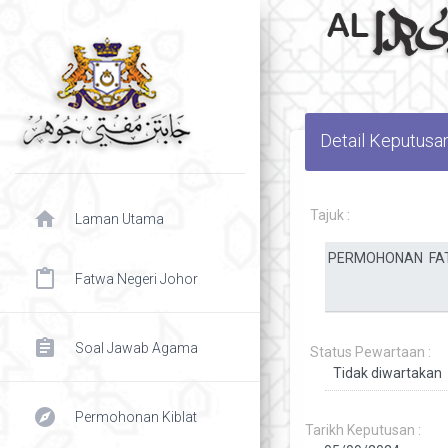
Detail Keputusa
home
Tajuk :
Laman Utama
content_paste
Fatwa Negeri Johor
assignment
Soal Jawab Agama
Status Pewartaan :
explore
Permohonan Kiblat
Tarikh Keputusan :
chevron right