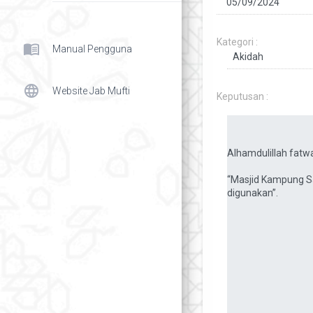
Kategori :
menu_book
Manual Pengguna
language
Website Jab Mufti
Keputusan :