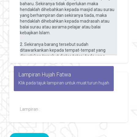
Lampiran Hujah Fatwa
Klik pada tajuk lampiran untuk muat turun hujah
Lampiran :