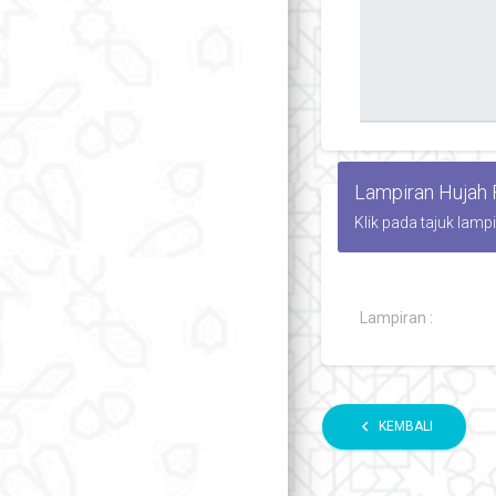
Lampiran Hujah
Klik pada tajuk lamp
Lampiran :
chevron_left
KEMBALI