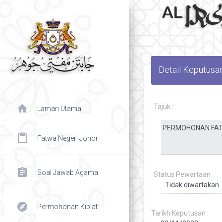
Detail Keputusa
home
Tajuk :
Laman Utama
content_paste
Fatwa Negeri Johor
assignment
Soal Jawab Agama
Status Pewartaan :
explore
Permohonan Kiblat
Tarikh Keputusan :
chevron right