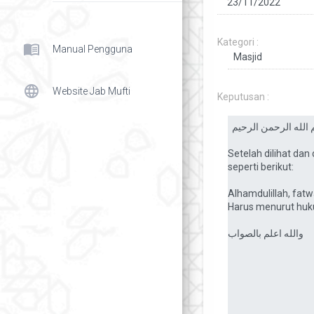
Kategori :
menu_book
Manual Pengguna
language
Website Jab Mufti
Keputusan :