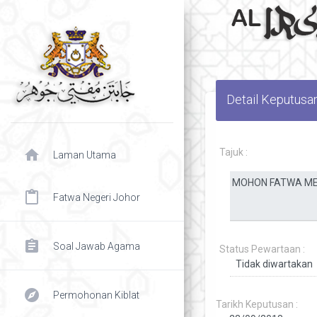
Detail Keputusa
home
Tajuk :
Laman Utama
content_paste
Fatwa Negeri Johor
assignment
Soal Jawab Agama
Status Pewartaan :
explore
Permohonan Kiblat
Tarikh Keputusan :
chevron right