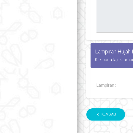
Lampiran Hujah
Klik pada tajuk lamp
Lampiran :
chevron_left
KEMBALI