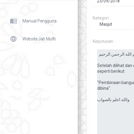
Kategori :
menu_book
Manual Pengguna
language
Website Jab Mufti
Keputusan :