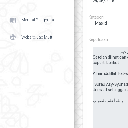
Kategori :
menu_book
Manual Pengguna
language
Website Jab Mufti
Keputusan :