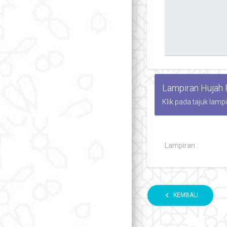
Lampiran Hujah
Klik pada tajuk lamp
Lampiran :
chevron_left
KEMBALI