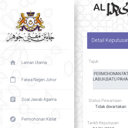
Detail Keputusa
home
Tajuk :
Laman Utama
content_paste
Fatwa Negeri Johor
assignment
Soal Jawab Agama
Status Pewartaan :
explore
Permohonan Kiblat
Tarikh Keputusan :
chevron right