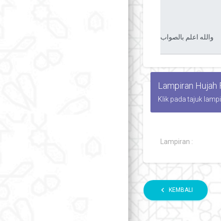
Lampiran Hujah
Klik pada tajuk lamp
Lampiran :
chevron_left
KEMBALI