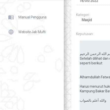
Kategori :
menu_book
Manual Pengguna
language
Website Jab Mufti
Keputusan :