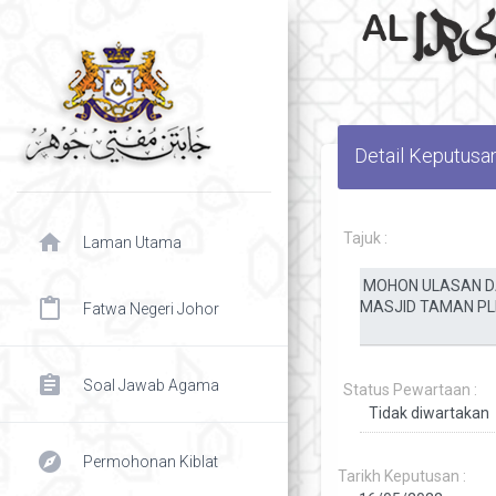
Detail Keputusa
home
Tajuk :
Laman Utama
content_paste
Fatwa Negeri Johor
assignment
Soal Jawab Agama
Status Pewartaan :
explore
Permohonan Kiblat
Tarikh Keputusan :
chevron right