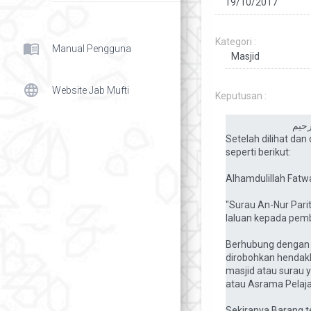
Kategori :
menu_book
Manual Pengguna
language
Website Jab Mufti
Keputusan :