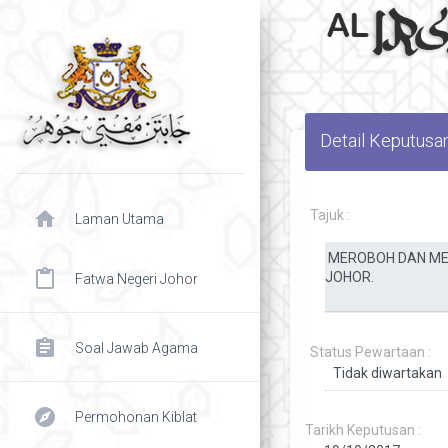
Detail Keputusa
home
Tajuk :
Laman Utama
content_paste
Fatwa Negeri Johor
assignment
Soal Jawab Agama
Status Pewartaan :
explore
Permohonan Kiblat
Tarikh Keputusan :
chevron right