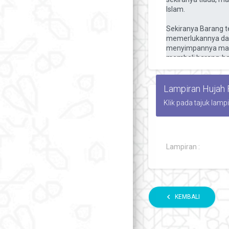
Lampiran Hujah
Klik pada tajuk lamp
Lampiran :
chevron_left
KEMBALI