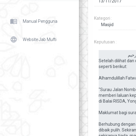
Kategori :
menu_book
Manual Pengguna
language
Website Jab Mufti
Keputusan :