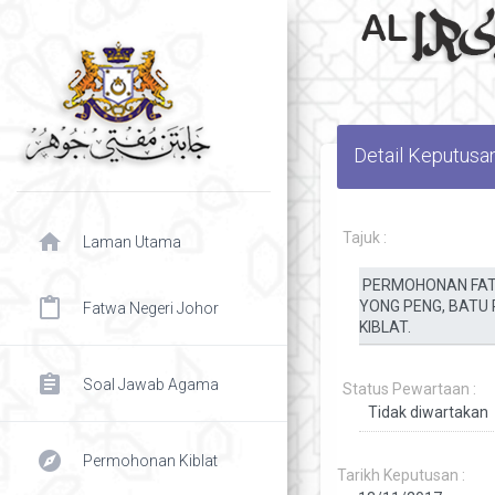
Detail Keputusa
home
Tajuk :
Laman Utama
content_paste
Fatwa Negeri Johor
assignment
Soal Jawab Agama
Status Pewartaan :
explore
Permohonan Kiblat
Tarikh Keputusan :
chevron right