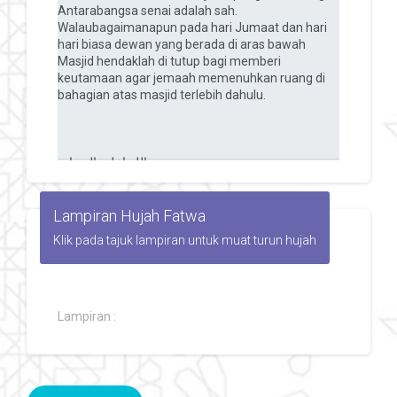
Lampiran Hujah Fatwa
Klik pada tajuk lampiran untuk muat turun hujah
Lampiran :