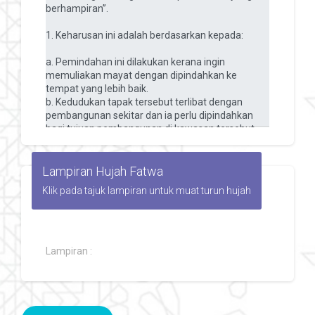
Lampiran Hujah Fatwa
Klik pada tajuk lampiran untuk muat turun hujah
Lampiran :