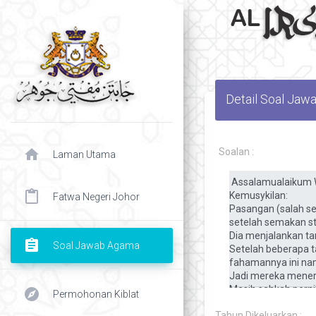
Detail Soal Ja
home
Soalan :
Laman Utama
content_paste
Fatwa Negeri Johor
assignment
Soal Jawab Agama
explore
Permohonan Kiblat
chevron right
Tahun Dikeluarkan :