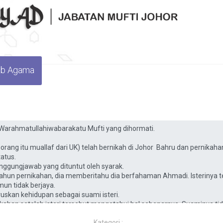
wab Agama
Kategori :