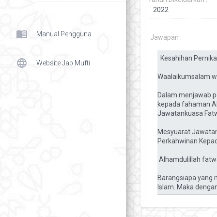
menu_book
Manual Pengguna
Jawapan :
language
Website Jab Mufti