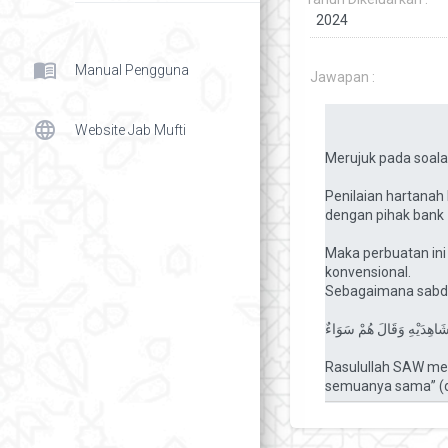
menu_book
Manual Pengguna
Jawapan :
language
Website Jab Mufti