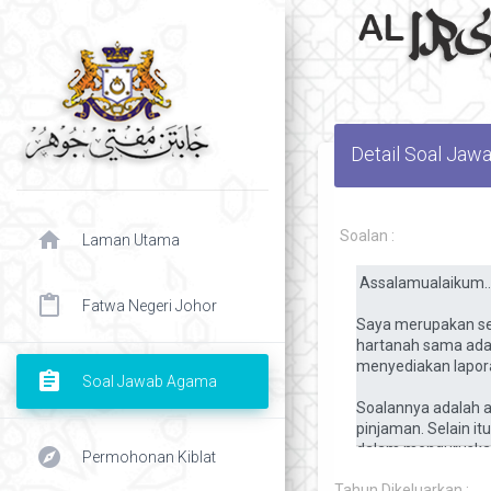
Detail Soal Ja
home
Soalan :
Laman Utama
content_paste
Fatwa Negeri Johor
assignment
Soal Jawab Agama
explore
Permohonan Kiblat
chevron right
Tahun Dikeluarkan :