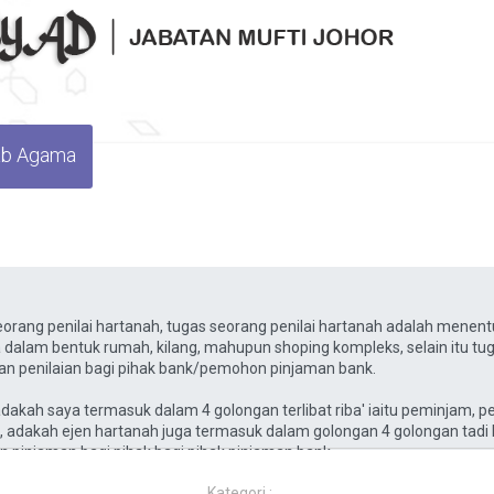
wab Agama
Kategori :