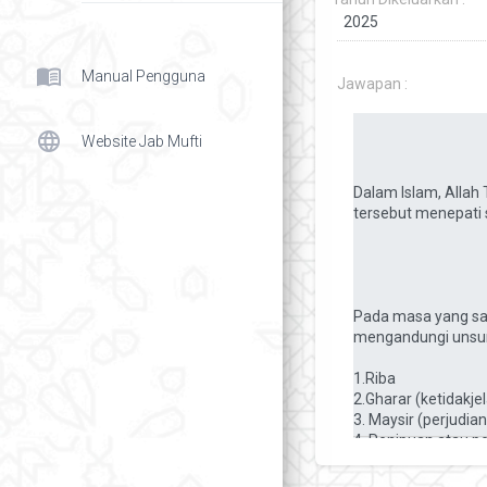
menu_book
Manual Pengguna
Jawapan :
language
Website Jab Mufti