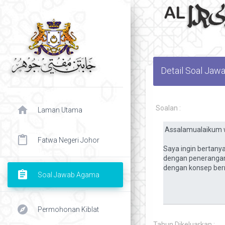
Detail Soal Ja
home
Soalan :
Laman Utama
content_paste
Fatwa Negeri Johor
assignment
Soal Jawab Agama
explore
Permohonan Kiblat
chevron right
Tahun Dikeluarkan :