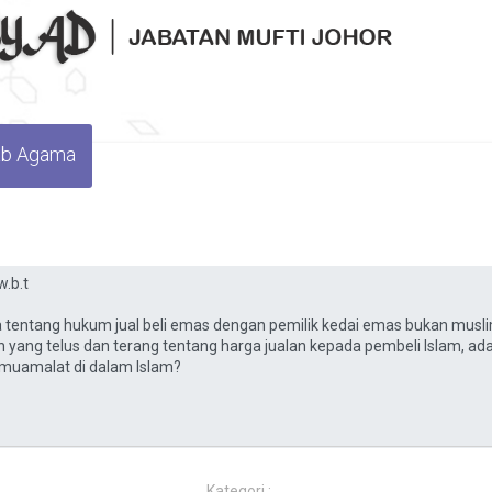
wab Agama
Kategori :