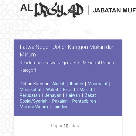
Toggle navigation
Fatwa Negeri Johor Kategori Makan dan
Minum
Keseluruhan Fatwa Negeri Johor Mengikut Pilihan
Kategori
Pilihan Kategori :
Akidah
|
Ibadah
|
Muamalat
|
Munakahat
|
Wakaf
|
Faraid
|
Masjid
|
Perubatan
|
Jenayah
|
Haiwan
|
Zakat
|
Sosial/Syariah
|
Pakaian
|
Pentadbiran
|
Makan/Minum
|
Lain-lain
Papar
data