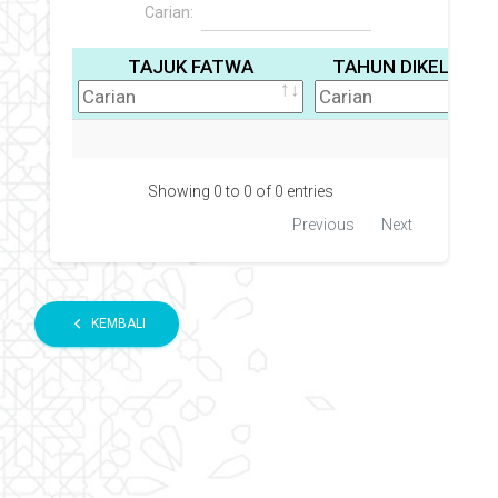
Carian:
TAJUK FATWA
TAHUN DIKELUAR
M
Showing 0 to 0 of 0 entries
Previous
Next
chevron_left
KEMBALI