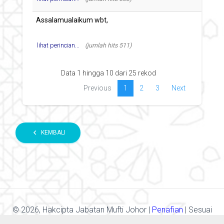
lihat perincian...
(jumlah hits 511)
Data 1 hingga 10 dari 25 rekod
Previous
1
2
3
Next
chevron_left
KEMBALI
©
2026, Hakcipta Jabatan Mufti Johor |
Penafian
| Sesuai
Dengan Resolusi Skrin 1366x768.