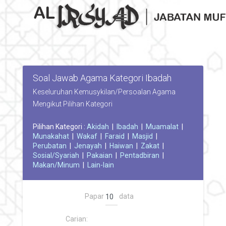
Toggle navigation
Soal Jawab Agama Kategori Ibadah
Keseluruhan Kemusykilan/Persoalan Agama
Mengikut Pilihan Kategori
Pilihan Kategori :
Akidah
|
Ibadah
|
Muamalat
|
Munakahat
|
Wakaf
|
Faraid
|
Masjid
|
Perubatan
|
Jenayah
|
Haiwan
|
Zakat
|
Sosial/Syariah
|
Pakaian
|
Pentadbiran
|
Makan/Minum
|
Lain-lain
Papar
data
Carian: